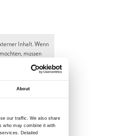
s hochaktuelle Thema
ts bis zur KI-
che
rdi. Die
externer Inhalt. Wenn
tor Gabriele Dotto,
n möchten, müssen
n Ihnen (insb. Ihre
ieter dieses
n. Weitere
About
e in unseren
n
.
se our traffic. We also share
ers who may combine it with
s akzeptieren
 services. Detailed