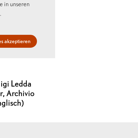
e in unseren
n
.
s akzeptieren
uigi Ledda
, Archivio
nglisch)