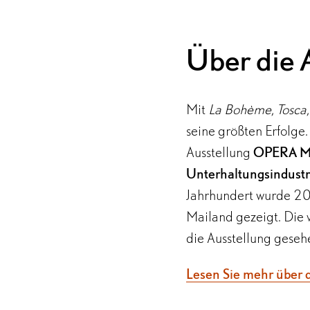
Über die 
Mit
La Bohème, Tosca
seine größten Erfolge
Ausstellung
OPERA ME
Unterhaltungsindustr
Jahrhundert wurde 20
Mailand gezeigt. Die 
die Ausstellung geseh
Giacomo Puccini hat m
Lesen Sie mehr über d
Jahren ohne Unterbrec