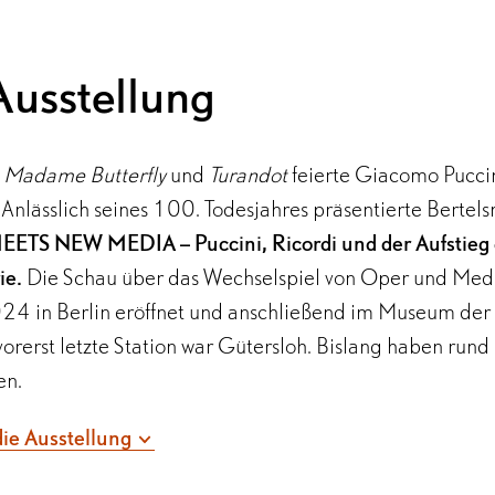
Ausstellung
, Madame Butterfly
und
Turandot
feierte Giacomo Pucc
. Anlässlich seines 100. Todesjahres präsentierte Berte
ETS NEW MEDIA – Puccini, Ricordi und der Aufstieg
ie.
Die Schau über das Wechselspiel von Oper und Med
24 in Berlin eröffnet und anschließend im Museum der
vorerst letzte Station war Gütersloh. Bislang haben r
en.
it seiner Musik die ganze Welt erobert. Seine Opern g
ie Ausstellung
hung zu den weltweit meistaufgeführten Werken. Der z