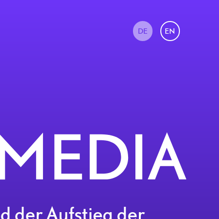
DE
EN
d der Aufstieg der