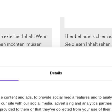
t ist als Medieninszenierung gedacht und präsentiert da
llen Installationen: Vom 3D-Modell eines Puccini-Porträ
scher Bühnenbilder. Gezeigt werden aber auch zahlrei
s dem zu Bertelsmann gehörenden Archivio Storico Rico
in externer Inhalt. Wenn
Hier befindet sich ein 
Opera meets New Media“, herausgegeben vom Hauptkura
ehen möchten, müssen
Sie diesen Inhalt sehe
ltlich.
 von Ihnen (insb. Ihre
wir technische Daten vo
Anbieter dieses
IP-Adresse) an den Anb
geben. Weitere
Drittinhalts weitergebe
Details
n Sie in unseren
Informationen finden Si
isen
.
Datenschutzhinweise
e content and ads, to provide social media features and to analy
 our site with our social media, advertising and analytics partn
okies akzeptieren
Marketing-Cookie
 provided to them or that they’ve collected from your use of their