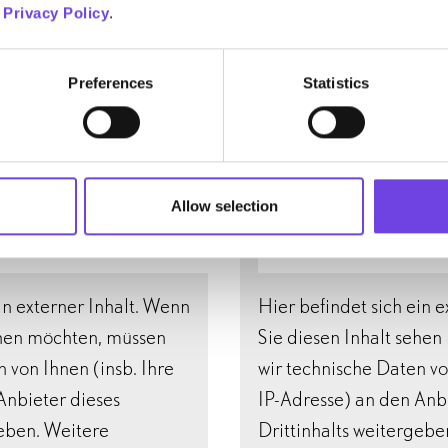
r
Privacy Policy
.
Preferences
Statistics
em Hauptkurator
Interview mit der 
englisch)
Christy Thomas Ad
Allow selection
in externer Inhalt. Wenn
Hier befindet sich ein 
ehen möchten, müssen
Sie diesen Inhalt sehe
 von Ihnen (insb. Ihre
wir technische Daten vo
Anbieter dieses
IP-Adresse) an den Anb
geben. Weitere
Drittinhalts weitergebe