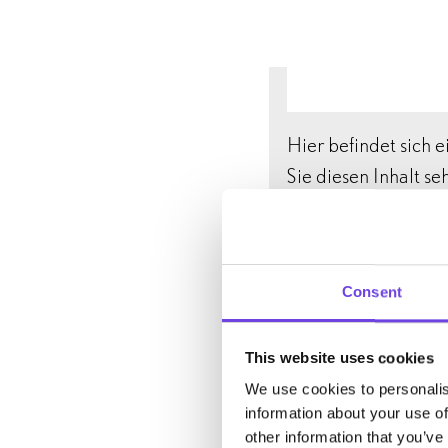
Die Ausstellung selbs
in mehreren audiovisue
Animation zeitgenössi
Originaldokumente au
Hier befindet sich e
Begleitpublikation „
Sie diesen Inhalt s
ist im Buchhandel erhä
wir technische Daten
IP-Adresse) an den 
Drittinhalts weiter
Consent
Informationen finde
Datenschutzhinwe
This website uses cookies
We use cookies to personalis
information about your use of
Marketing-Co
other information that you’ve