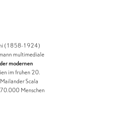
ini (1858-1924)
lsmann multimediale
 der modernen
ien im frühen 20.
 Mailänder Scala
und 70.000 Menschen
ehören seit über 100
eitlos-emotionale